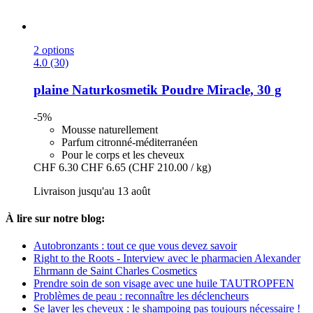
2 options
4.0 (30)
plaine Naturkosmetik
Poudre Miracle, 30 g
-5%
Mousse naturellement
Parfum citronné-méditerranéen
Pour le corps et les cheveux
CHF 6.30
CHF 6.65
(CHF 210.00 / kg)
Livraison jusqu'au 13 août
À lire sur notre blog:
Autobronzants : tout ce que vous devez savoir
Right to the Roots - Interview avec le pharmacien Alexander
Ehrmann de Saint Charles Cosmetics
Prendre soin de son visage avec une huile TAUTROPFEN
Problèmes de peau : reconnaître les déclencheurs
Se laver les cheveux : le shampoing pas toujours nécessaire !