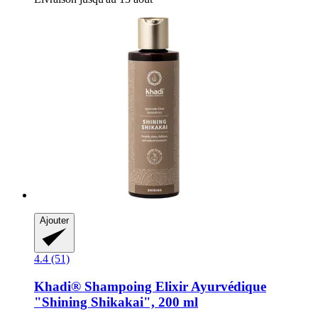
Ajouter
4.4 (51)
Khadi®
Shampoing Elixir Ayurvédique
"Shining Shikakai", 200 ml