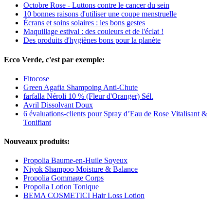
Octobre Rose - Luttons contre le cancer du sein
10 bonnes raisons d'utiliser une coupe menstruelle
Écrans et soins solaires : les bons gestes
Maquillage estival : des couleurs et de l'éclat !
Des produits d'hygiènes bons pour la planète
Ecco Verde, c'est par exemple:
Fitocose
Green Agafia Shampoing Anti-Chute
farfalla Néroli 10 % (Fleur d'Oranger) Sél.
Avril Dissolvant Doux
6 évaluations-clients pour Spray d’Eau de Rose Vitalisant &
Tonifiant
Nouveaux produits:
Propolia Baume-en-Huile Soyeux
Niyok Shampoo Moisture & Balance
Propolia Gommage Corps
Propolia Lotion Tonique
BEMA COSMETICI Hair Loss Lotion