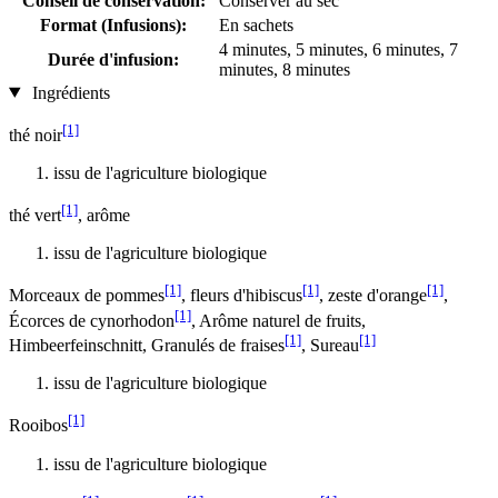
Conseil de conservation:
Conserver au sec
Format (Infusions):
En sachets
4 minutes, 5 minutes, 6 minutes, 7
Durée d'infusion:
minutes, 8 minutes
Ingrédients
[1]
thé noir
issu de l'agriculture biologique
[1]
thé vert
, arôme
issu de l'agriculture biologique
[1]
[1]
[1]
Morceaux de pommes
, fleurs d'hibiscus
, zeste d'orange
,
[1]
Écorces de cynorhodon
, Arôme naturel de fruits,
[1]
[1]
Himbeerfeinschnitt, Granulés de fraises
, Sureau
issu de l'agriculture biologique
[1]
Rooibos
issu de l'agriculture biologique