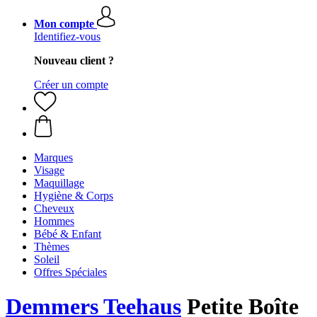
Mon compte
Identifiez-vous
Nouveau client ?
Créer un compte
Marques
Visage
Maquillage
Hygiène & Corps
Cheveux
Hommes
Bébé & Enfant
Thèmes
Soleil
Offres Spéciales
Demmers Teehaus
Petite Boîte