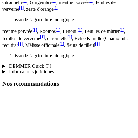
[1]
[1]
[1]
citronnelle
, Gingembre
, menthe poivrée
, feuilles de
[1]
[1]
verveine
, zeste d'orange
issu de l'agriculture biologique
[1]
[1]
[1]
[1]
menthe poivrée
, Rooibos
, Fenouil
, Feuilles de mûrier
,
[1]
[1]
feuilles de verveine
, citronnelle
, Echte Kamille (Chamomilla
[1]
[1]
[1]
recutita)
, Mélisse officinale
, fleurs de tilleul
issu de l'agriculture biologique
DEMMER Quick-T®
Informations juridiques
Nos recommandations