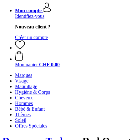
Mon compte
Identifiez-vous
Nouveau client ?
Créer un compte
Mon panier
CHF 0.00
Marques
Visage
Maquillage
Hygiène & Corps
Cheveux
Hommes
Bébé & Enfant
Thèmes
Soleil
Offres Spéciales