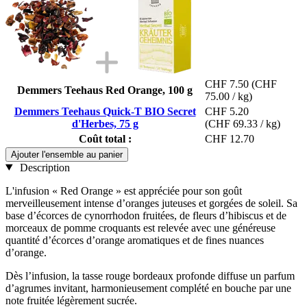
CHF 7.50
(CHF
Demmers Teehaus Red Orange, 100 g
75.00 / kg)
Demmers Teehaus Quick-T BIO Secret
CHF 5.20
d'Herbes, 75 g
(CHF 69.33 / kg)
Coût total :
CHF 12.70
Ajouter l'ensemble au panier
Description
L'infusion « Red Orange » est appréciée pour son goût
merveilleusement intense d’oranges juteuses et gorgées de soleil. Sa
base d’écorces de cynorrhodon fruitées, de fleurs d’hibiscus et de
morceaux de pomme croquants est relevée avec une généreuse
quantité d’écorces d’orange aromatiques et de fines nuances
d’orange.
Dès l’infusion, la tasse rouge bordeaux profonde diffuse un parfum
d’agrumes invitant, harmonieusement complété en bouche par une
note fruitée légèrement sucrée.