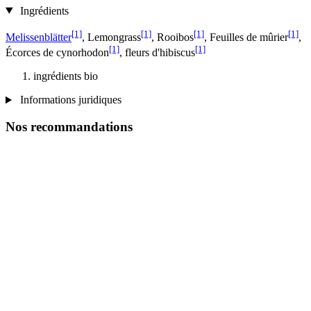
Ingrédients
[1]
[1]
[1]
[1]
Melissenblätter
, Lemongrass
, Rooibos
, Feuilles de mûrier
,
[1]
[1]
Écorces de cynorhodon
, fleurs d'hibiscus
ingrédients bio
Informations juridiques
Nos recommandations