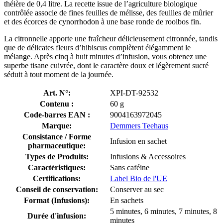
théière de 0,4 litre. La recette issue de l’agriculture biologique
contrôlée associe de fines feuilles de mélisse, des feuilles de mûrier
et des écorces de cynorrhodon à une base ronde de rooibos fin.
La citronnelle apporte une fraîcheur délicieusement citronnée, tandis
que de délicates fleurs d’hibiscus complètent élégamment le
mélange. Après cinq à huit minutes d’infusion, vous obtenez une
superbe tisane cuivrée, dont le caractère doux et légèrement sucré
séduit à tout moment de la journée.
Art. N°:
XPI-DT-92532
Contenu :
60 g
Code-barres EAN :
9004163972045
Marque:
Demmers Teehaus
Consistance / Forme
Infusion en sachet
pharmaceutique:
Types de Produits:
Infusions & Accessoires
Caractéristiques:
Sans caféine
Certifications:
Label Bio de l'UE
Conseil de conservation:
Conserver au sec
Format (Infusions):
En sachets
5 minutes, 6 minutes, 7 minutes, 8
Durée d'infusion:
minutes