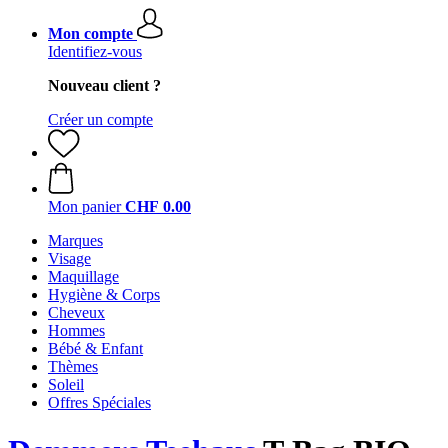
Mon compte
Identifiez-vous
Nouveau client ?
Créer un compte
Mon panier
CHF 0.00
Marques
Visage
Maquillage
Hygiène & Corps
Cheveux
Hommes
Bébé & Enfant
Thèmes
Soleil
Offres Spéciales