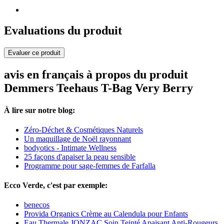
Evaluations du produit
Evaluer ce produit
avis en français à propos du produit
Demmers Teehaus T-Bag Very Berry
À lire sur notre blog:
Zéro-Déchet & Cosmétiques Naturels
Un maquillage de Noël rayonnant
bodyotics - Intimate Wellness
25 façons d'apaiser la peau sensible
Programme pour sage-femmes de Farfalla
Ecco Verde, c'est par exemple:
benecos
Provida Organics Crème au Calendula pour Enfants
Eau Thermale JONZAC Soin Teinté Apaisant Anti-Rougeurs