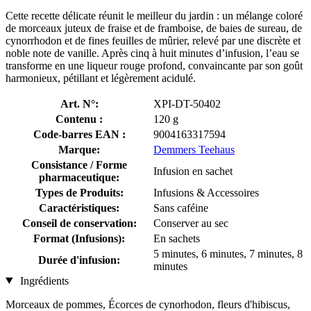
Cette recette délicate réunit le meilleur du jardin : un mélange coloré
de morceaux juteux de fraise et de framboise, de baies de sureau, de
cynorrhodon et de fines feuilles de mûrier, relevé par une discrète et
noble note de vanille. Après cinq à huit minutes d’infusion, l’eau se
transforme en une liqueur rouge profond, convaincante par son goût
harmonieux, pétillant et légèrement acidulé.
Art. N°:
XPI-DT-50402
Contenu :
120 g
Code-barres EAN :
9004163317594
Marque:
Demmers Teehaus
Consistance / Forme
Infusion en sachet
pharmaceutique:
Types de Produits:
Infusions & Accessoires
Caractéristiques:
Sans caféine
Conseil de conservation:
Conserver au sec
Format (Infusions):
En sachets
5 minutes, 6 minutes, 7 minutes, 8
Durée d'infusion:
minutes
Ingrédients
Morceaux de pommes, Écorces de cynorhodon, fleurs d'hibiscus,