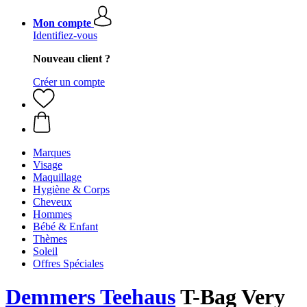
Mon compte
Identifiez-vous
Nouveau client ?
Créer un compte
Marques
Visage
Maquillage
Hygiène & Corps
Cheveux
Hommes
Bébé & Enfant
Thèmes
Soleil
Offres Spéciales
Demmers Teehaus
T-Bag Very