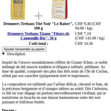
Demmers Teehaus Thé Noir "Le Baiser",
CHF 9.40
(CHF
100 g
94.00 / kg)
Demmers Teehaus Tisane "Fleurs de
CHF 7.10
Camomille Bio", 50 g
(CHF 142.00 / kg)
Coût total :
CHF 16.50
Ajouter l'ensemble au panier
Description
Inspiré de l’œuvre mondialement célèbre de Gustav Klimt, ce noble
mélange de thé associe tradition et élégance raffinée, pétillante. Sa
base de qualité, composée des plus fins thés noirs de l’île de Ceylan,
séduit par son caractère typiquement doré et majestueux.
La composition est sublimée par l’arôme délicat, citronné et frais, de
la précieuse bergamote et d’oranges mûries au soleil. Dès l’infusion,
ce thé en vrac dégage un parfum merveilleusement vivifiant, qui se
transforme en bouche en une liaison harmonieuse entre thé noir
puissant et fraîcheur fruitée.
Dosage :