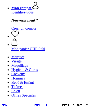
Mon compte
Identifiez-vous
Nouveau client ?
Créer un compte
Mon panier
CHF 0.00
Marques
Visage
Maquillage
Hygiène & Corps
Cheveux
Hommes
Bébé & Enfant
Thèmes
Soleil
Offres Spéciales