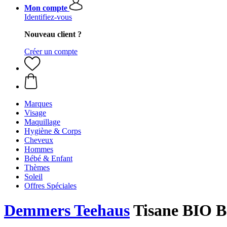
Mon compte
Identifiez-vous
Nouveau client ?
Créer un compte
Marques
Visage
Maquillage
Hygiène & Corps
Cheveux
Hommes
Bébé & Enfant
Thèmes
Soleil
Offres Spéciales
Demmers Teehaus
Tisane BIO Ba