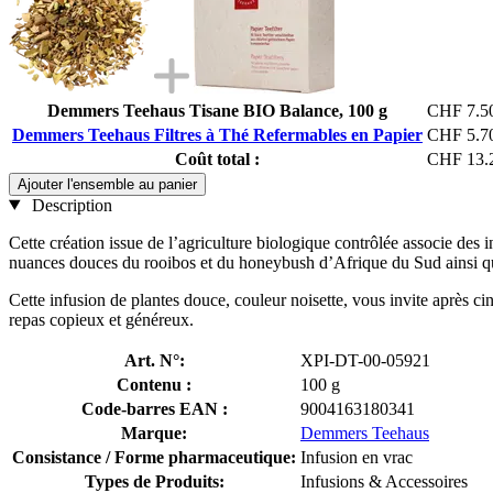
Demmers Teehaus Tisane BIO Balance, 100 g
CHF 7.5
Demmers Teehaus Filtres à Thé Refermables en Papier
CHF 5.7
Coût total :
CHF 13.
Ajouter l'ensemble au panier
Description
Cette création issue de l’agriculture biologique contrôlée associe des
nuances douces du rooibos et du honeybush d’Afrique du Sud ainsi qu’à 
Cette infusion de plantes douce, couleur noisette, vous invite après c
repas copieux et généreux.
Art. N°:
XPI-DT-00-05921
Contenu :
100 g
Code-barres EAN :
9004163180341
Marque:
Demmers Teehaus
Consistance / Forme pharmaceutique:
Infusion en vrac
Types de Produits:
Infusions & Accessoires