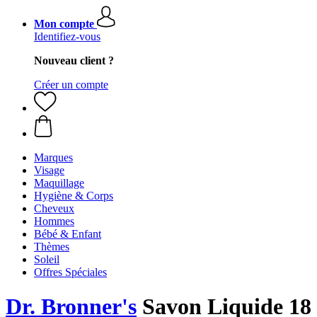
Mon compte
Identifiez-vous
Nouveau client ?
Créer un compte
Marques
Visage
Maquillage
Hygiène & Corps
Cheveux
Hommes
Bébé & Enfant
Thèmes
Soleil
Offres Spéciales
Dr. Bronner's
Savon Liquide 18