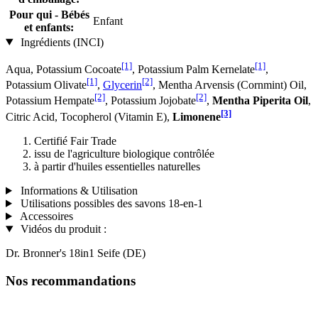
Pour qui - Bébés
Enfant
et enfants:
Ingrédients (INCI)
[1]
[1]
Aqua, Potassium Cocoate
, Potassium Palm Kernelate
,
[1]
[2]
Potassium Olivate
,
Glycerin
, Mentha Arvensis (Cornmint) Oil,
[2]
[2]
Potassium Hempate
, Potassium Jo­jobate
,
Mentha Piperita Oil
,
[3]
Citric Acid, Tocopherol (Vitamin E),
Limonene
Certifié Fair Trade
issu de l'agriculture biologique contrôlée
à partir d'huiles essentielles naturelles
Informations & Utilisation
Utilisations possibles des savons 18-en-1
Accessoires
Vidéos du produit :
Dr. Bronner's 18in1 Seife (DE)
Nos recommandations