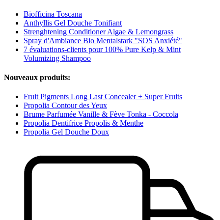
Biofficina Toscana
Anthyllis Gel Douche Tonifiant
Strenghtening Conditioner Algae & Lemongrass
Spray d'Ambiance Bio Mentalstark "SOS Anxiété"
7 évaluations-clients pour 100% Pure Kelp & Mint
Volumizing Shampoo
Nouveaux produits:
Fruit Pigments Long Last Concealer + Super Fruits
Propolia Contour des Yeux
Brume Parfumée Vanille & Fève Tonka - Coccola
Propolia Dentifrice Propolis & Menthe
Propolia Gel Douche Doux