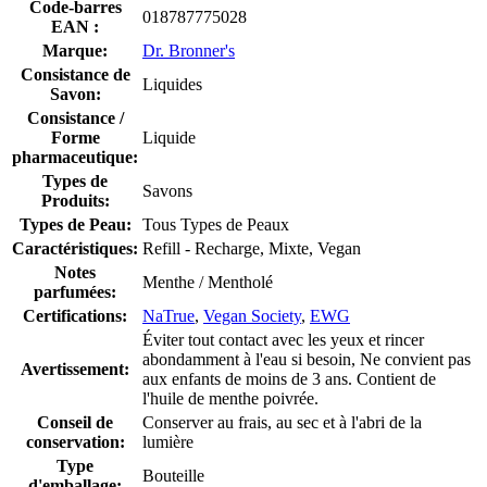
Code-barres
018787775028
EAN :
Marque:
Dr. Bronner's
Consistance de
Liquides
Savon:
Consistance /
Forme
Liquide
pharmaceutique:
Types de
Savons
Produits:
Types de Peau:
Tous Types de Peaux
Caractéristiques:
Refill - Recharge, Mixte, Vegan
Notes
Menthe / Mentholé
parfumées:
Certifications:
NaTrue
,
Vegan Society
,
EWG
Éviter tout contact avec les yeux et rincer
abondamment à l'eau si besoin, Ne convient pas
Avertissement:
aux enfants de moins de 3 ans. Contient de
l'huile de menthe poivrée.
Conseil de
Conserver au frais, au sec et à l'abri de la
conservation:
lumière
Type
Bouteille
d'emballage: