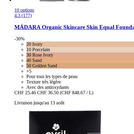
10 options
4.3 (177)
MÁDARA Organic Skincare
Skin Equal Foundat
-30%
20 Ivory
10 Porcelain
30 Rose Ivory
40 Sand
50 Golden Sand
+5
Pour tous les types de peau
Texture très légère
Avec des antioxydants
CHF 25.46
CHF 36.50
(CHF 848.67 / L)
Livraison jusqu'au 13 août