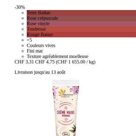
-30%
Terre Battue
Rose crépuscule
Rose vinyle
Tendresse
Rouge Baiser
+5
Couleurs vives
Fini mat
Texture agréablement moelleuse
CHF 3.31
CHF 4.75
(CHF 1 655.00 / kg)
Livraison jusqu'au 13 août