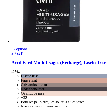
37 options
3.7 (24)
Avril
Fard Multi-​Usages (Recharge), Lisette Irisé 
-25%
Lisette Irisé
Fauve mat
Gris anthracite mat
Noir ébène mat
Or antique irisé
+32
Pour les paupières, les sourcils et les joues
Nombreuses couleurs au choix