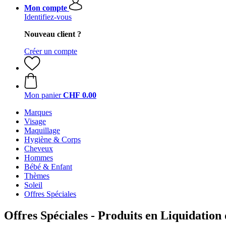
Mon compte
Identifiez-vous
Nouveau client ?
Créer un compte
Mon panier
CHF 0.00
Marques
Visage
Maquillage
Hygiène & Corps
Cheveux
Hommes
Bébé & Enfant
Thèmes
Soleil
Offres Spéciales
Offres Spéciales - Produits en Liquidation