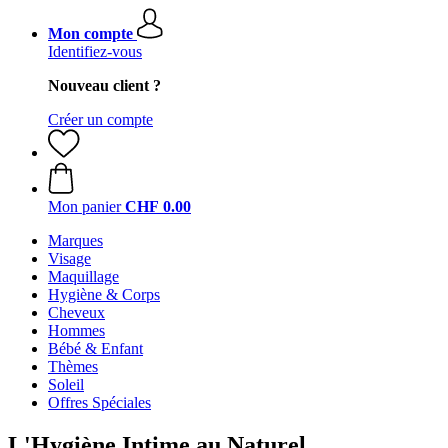
Mon compte
Identifiez-vous
Nouveau client ?
Créer un compte
Mon panier
CHF 0.00
Marques
Visage
Maquillage
Hygiène & Corps
Cheveux
Hommes
Bébé & Enfant
Thèmes
Soleil
Offres Spéciales
L'Hygiène Intime au Naturel