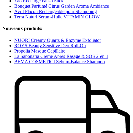
Zao Recharge Blush Stick
Bouquet Parfumé Citrus Garden Aroma Ambiance
Avril Flacon Rechargeable pour Shampoing
Terra Naturi Sérum-Huile VITAMIN GLOW
Nouveaux produits:
NUORI Creamy Quartz & Enzyme Exfoliator
ROYS Beauty Sensitive Deo Roll-On
Propolia Masque Capillaire
La Saponaria Crème Après-Rasage & SOS 2-en-1
BEMA COSMETICI Sebum-Balance Shampoo