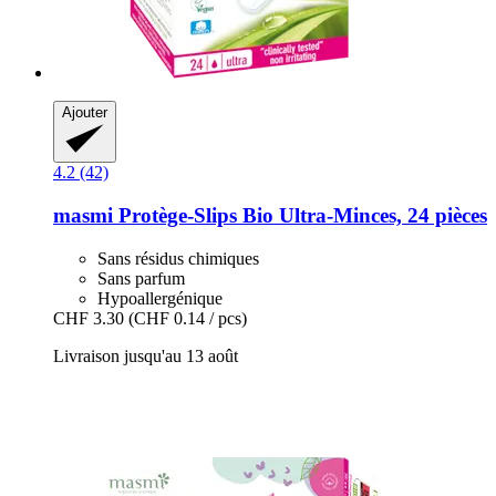
Ajouter
4.2 (42)
masmi
Protège-​Slips Bio Ultra-​Minces, 24 pièces
Sans résidus chimiques
Sans parfum
Hypoallergénique
CHF 3.30
(CHF 0.14 / pcs)
Livraison jusqu'au 13 août