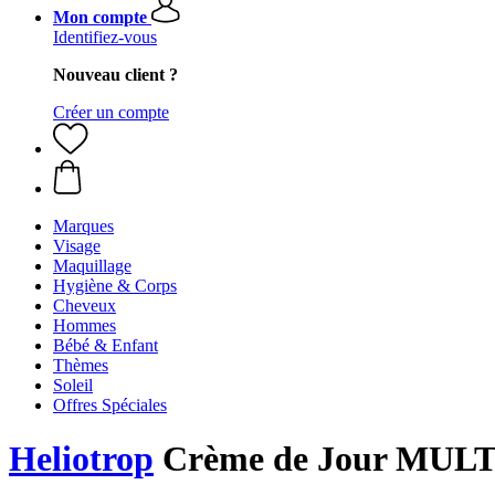
Mon compte
Identifiez-vous
Nouveau client ?
Créer un compte
Marques
Visage
Maquillage
Hygiène & Corps
Cheveux
Hommes
Bébé & Enfant
Thèmes
Soleil
Offres Spéciales
Heliotrop
Crème de Jour MULT