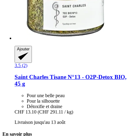
Ajouter
3.5 (2)
Saint Charles
Tisane N°13 -​ O2P-​Detox BIO,
45 g
Pour une belle peau
Pour la silhouette
Détoxifie et draine
CHF 13.10
(CHF 291.11 / kg)
Livraison jusqu'au 13 août
En savoir plus