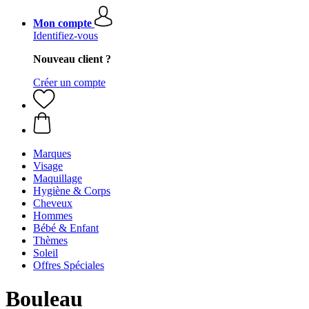
Mon compte
Identifiez-vous
Nouveau client ?
Créer un compte
Marques
Visage
Maquillage
Hygiène & Corps
Cheveux
Hommes
Bébé & Enfant
Thèmes
Soleil
Offres Spéciales
Bouleau