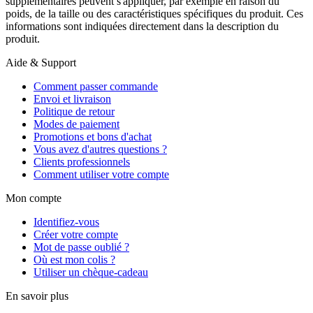
supplémentaires peuvent s'appliquer, par exemple en raison du
poids, de la taille ou des caractéristiques spécifiques du produit. Ces
informations sont indiquées directement dans la description du
produit.
Aide & Support
Comment passer commande
Envoi et livraison
Politique de retour
Modes de paiement
Promotions et bons d'achat
Vous avez d'autres questions ?
Clients professionnels
Comment utiliser votre compte
Mon compte
Identifiez-vous
Créer votre compte
Mot de passe oublié ?
Où est mon colis ?
Utiliser un chèque-cadeau
En savoir plus