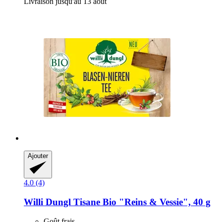
Livraison jusqu'au 13 août
Ajouter
4.0 (4)
Willi Dungl
Tisane Bio "Reins & Vessie", 40 g
Goût frais