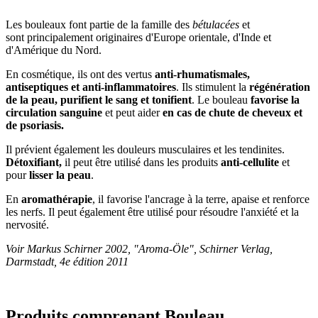
Les bouleaux font partie de la famille des
bétulacées
et
sont principalement originaires d'Europe orientale, d'Inde et
d'Amérique du Nord.
En cosmétique, ils ont des vertus
anti-rhumatismales,
antiseptiques et anti-inflammatoires
. Ils stimulent la
régénération
de la peau, purifient le sang et tonifient
. Le bouleau
favorise la
circulation sanguine
et peut aider
en cas de chute de cheveux et
de psoriasis.
Il prévient également les douleurs musculaires et les tendinites.
Détoxifiant,
il peut être utilisé dans les produits
anti-cellulite
et
pour
lisser la peau
.
En
aromathérapie
, il favorise l'ancrage à la terre, apaise et renforce
les nerfs. Il peut également être utilisé pour résoudre l'anxiété et la
nervosité.
Voir Markus Schirner 2002, "Aroma-Öle", Schirner Verlag,
Darmstadt, 4e édition 2011
Produits comprenant Bouleau