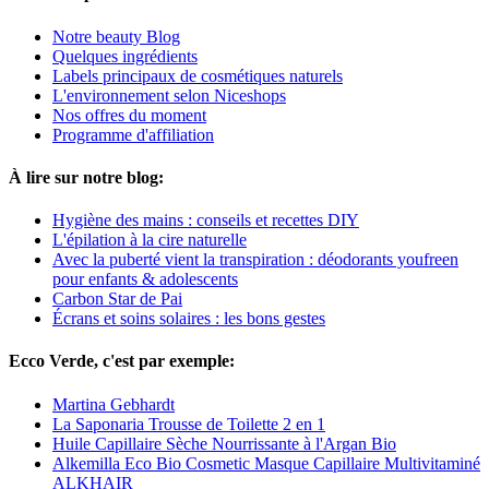
Notre beauty Blog
Quelques ingrédients
Labels principaux de cosmétiques naturels
L'environnement selon Niceshops
Nos offres du moment
Programme d'affiliation
À lire sur notre blog:
Hygiène des mains : conseils et recettes DIY
L'épilation à la cire naturelle
Avec la puberté vient la transpiration : déodorants youfreen
pour enfants & adolescents
Carbon Star de Pai
Écrans et soins solaires : les bons gestes
Ecco Verde, c'est par exemple:
Martina Gebhardt
La Saponaria Trousse de Toilette 2 en 1
Huile Capillaire Sèche Nourrissante à l'Argan Bio
Alkemilla Eco Bio Cosmetic Masque Capillaire Multivitaminé
ALKHAIR