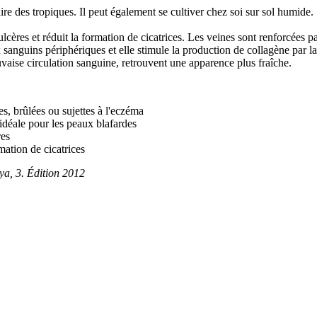
aire des tropiques. Il peut également se cultiver chez soi sur sol humide
s ulcères et réduit la formation de cicatrices. Les veines sont renforcées 
 sanguins périphériques et elle stimule la production de collagène par la
vaise circulation sanguine, retrouvent une apparence plus fraîche.
ées, brûlées ou sujettes à l'eczéma
idéale pour les peaux blafardes
res
rmation de cicatrices
ya, 3. Édition 2012