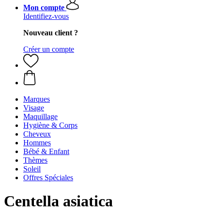
Mon compte
Identifiez-vous
Nouveau client ?
Créer un compte
Marques
Visage
Maquillage
Hygiène & Corps
Cheveux
Hommes
Bébé & Enfant
Thèmes
Soleil
Offres Spéciales
Centella asiatica