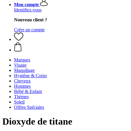
Mon compte
Identifiez-vous
Nouveau client ?
Créer un compte
Marques
Visage
Maquillage
Hygiène & Corps
Cheveux
Hommes
Bébé & Enfant
Thèmes
Soleil
Offres Spéciales
Dioxyde de titane