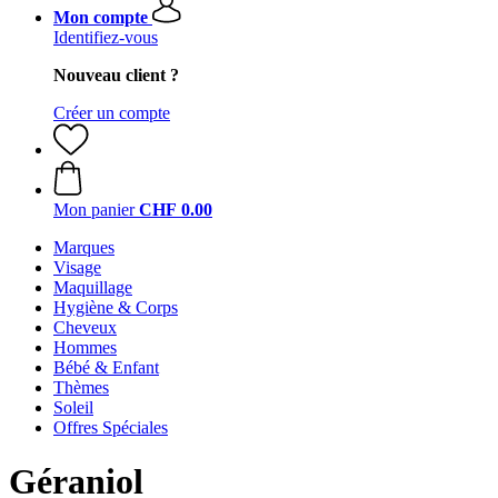
Mon compte
Identifiez-vous
Nouveau client ?
Créer un compte
Mon panier
CHF 0.00
Marques
Visage
Maquillage
Hygiène & Corps
Cheveux
Hommes
Bébé & Enfant
Thèmes
Soleil
Offres Spéciales
Géraniol