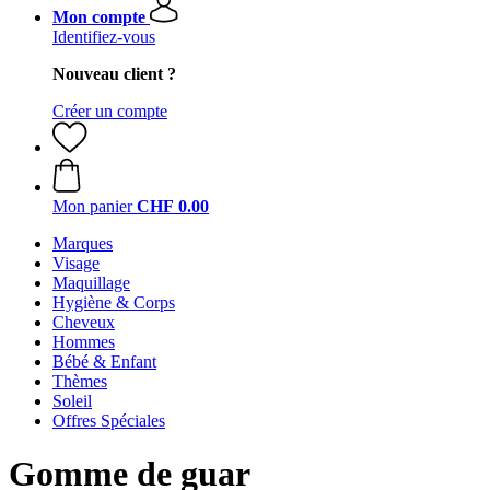
Mon compte
Identifiez-vous
Nouveau client ?
Créer un compte
Mon panier
CHF 0.00
Marques
Visage
Maquillage
Hygiène & Corps
Cheveux
Hommes
Bébé & Enfant
Thèmes
Soleil
Offres Spéciales
Gomme de guar