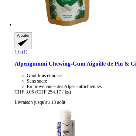
Ajouter
1.0 (1)
Alpengummi
Chewing-​Gum Aiguille de Pin & Ci
Goût frais et boisé
Sans sucre
En provenance des Alpes autrichiennes
CHF 3.05
(CHF 254.17 / kg)
Livraison jusqu'au 13 août