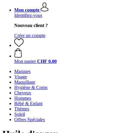
Mon compte
Identifiez-vous
Nouveau client ?
Créer un compte
Mon panier
CHF 0.00
Marques
Visage
Maquillage
Hygiène & Corps
Cheveux
Hommes
Bébé & Enfant
Thèmes
Soleil
Offres Spéciales