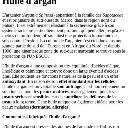
Huile d'argan
L'arganier (
Argania Spinosa
) appartient à la famille des
Sapotaceae
et est originaire du sud-ouest du Maroc, dans la région nord du
Sahara. Il est extrêmement résistant à la sécheresse grâce à son
système racinaire particulièrement profond, qui peut aller jusqu'à 30
mètres de profondeur, offrant ainsi une protection importante des
sols contre l'érosion. La culture de l'arganier s'est étendue dans une
grande partie du sud de l'Europe et en Afrique du Nord, et depuis
1998, une gigantesque zone du sud-ouest marocain se trouve sous la
protection de l'UNESCO.
L'huile d'argan a une composition très équilibrée d'acides oléique,
linoléique et palmitique et couvre donc un large éventail d'acides
gras. Elle soutient les fonctions naturelles de la peau et a un effet
antioxydant
. En raison de son
effet stimulant sur les cellules
,
l'huile d'argan est un véritable
soin anti-âge
. C'est non seulement un
soin intense pour les
peaux matures
, mais également pour les
peaux sèches et sensibles
, car elle
améliore les défenses de la
peau
à long terme. Cette huile unique est également idéale pour les
peaux malades (
dermatite, allergies
).
Comment est fabriquée l'huile d'argan ?
L'huile d'argan est pressée des graines de l'amande de l'arbre, qui