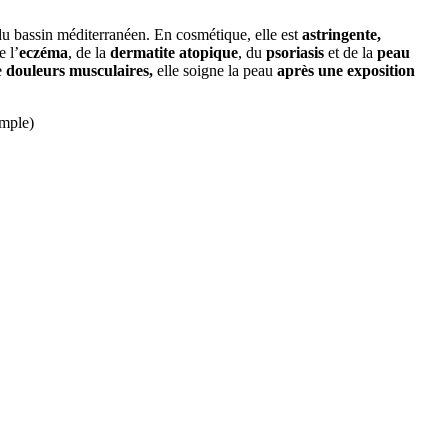
du bassin méditerranéen. En cosmétique, elle est
astringente,
e l’
eczéma
, de la
dermatite atopique
, du
psoriasis
et de la
peau
e
douleurs musculaires,
elle soigne la peau
après une exposition
emple)