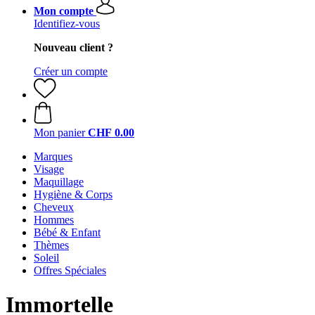
Mon compte
Identifiez-vous
Nouveau client ?
Créer un compte
Mon panier
CHF 0.00
Marques
Visage
Maquillage
Hygiène & Corps
Cheveux
Hommes
Bébé & Enfant
Thèmes
Soleil
Offres Spéciales
Immortelle