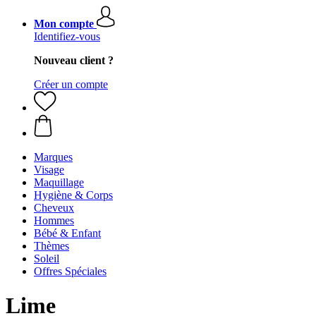
Mon compte
Identifiez-vous
Nouveau client ?
Créer un compte
Marques
Visage
Maquillage
Hygiène & Corps
Cheveux
Hommes
Bébé & Enfant
Thèmes
Soleil
Offres Spéciales
Lime