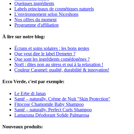
Quelques ingrédients
Labels principaux de cosmétiques naturels
L'environnement selon Niceshops
Nos offres du moment
Programme d'affiliation
À lire sur notre blog:
Écrans et soins solaires : les bons gestes
Que veut dire le label Demeter ?
Que sont les ingrédients comédogènes ?
Noël : dites non au stress et oui à la relaxation !
Couleur Caramel: qualité, durabilité & innovation!
Ecco Verde, c'est par exemple:
Le Erbe di Janas
Santé – naturally. Crème de Nuit "Skin Protection"
Fitocose Chamomile Baby Shampoo
Santé – naturally. Perfect Curls Shampoo
Lamazuna Déodorant Solide Palmarosa
Nouveaux produits: