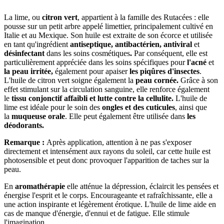
La lime, ou
citron vert
, appartient à la famille des Rutacées : elle
pousse sur un petit arbre appelé limettier, principalement cultivé en
Italie et au Mexique. Son huile est extraite de son écorce et utilisée
en tant qu'ingrédient
antiseptique, antibactérien, antiviral
et
désinfectant
dans les soins cosmétiques
.
Par conséquent, elle est
particulièrement appréciée dans les soins spécifiques pour
l'acné
et
la peau irritée,
également pour apaiser
les piqûres d'insectes
.
L'huile de citron vert soigne également la
peau cornée.
Grâce à son
effet stimulant sur la circulation sanguine, elle renforce également
le
tissu conjonctif affaibli et lutte contre la cellulite.
L'huile de
lime est idéale pour le soin des
ongles et des cuticules
, ainsi que
la
muqueuse orale
. Elle peut également être utilisée dans
les
déodorants.
Remarque :
Après application, attention à ne pas s'exposer
directement et intensément aux rayons du soleil, car cette huile est
photosensible et peut donc provoquer l'apparition de taches sur la
peau.
En
aromathérapie
elle atténue la dépression, éclaircit les pensées et
énergise l'esprit et le corps. Encourageante et rafraîchissante, elle a
une action inspirante et légèrement érotique. L'huile de lime aide en
cas de manque d'énergie, d'ennui et de fatigue. Elle stimule
l'imagination.