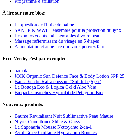
Programme d'affiliation
À lire sur notre blog:
La question de l'huile de palme
SANTE & WWF - ensemble pour la protection du lynx
Les antioxydants indispensables à votre peau
Massage raffermissant du visage en 5 étapes
Alimentation et acné : ce que vous pouvez faire
Ecco Verde, c'est par exemple:
namaki
JOIK Organic Sun Defence Face & Body Lotion SPF 25
Bain-Douche Rafraîchissant "Solidi Leggeri"
La Bottega Eco & Logica Gel d'Aloe Vera
Biopark Cosmetics Hydrolat de Petitgrain Bio
Nouveaux produits:
Baume Revitalisant Nuit Sublimactive Peau Mature
Niyok Conditioner Shine & Gloss
La Saponaria Mousse Nettoyante 2-en-1
Avril Gelée Coiffante Hydratation Boucles