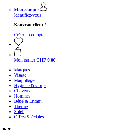
Mon compte
Identifiez-vous
Nouveau client ?
Créer un compte
Mon panier
CHF 0.00
Marques
Visage
Maquillage
Hygiène & Corps
Cheveux
Hommes
Bébé & Enfant
Thèmes
Soleil
Offres Spéciales