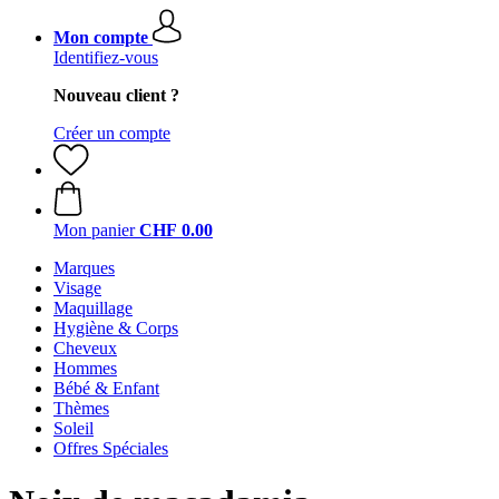
Mon compte
Identifiez-vous
Nouveau client ?
Créer un compte
Mon panier
CHF 0.00
Marques
Visage
Maquillage
Hygiène & Corps
Cheveux
Hommes
Bébé & Enfant
Thèmes
Soleil
Offres Spéciales