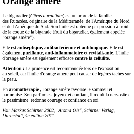
Orange amère
Le bigaradier (
Citrus aurantium
) est un arbre de la famille
des Rutacées, originaire de la Méditerranée, de l'Amérique du Nord
et de l'Amérique du Sud. Son huile est obtenue par pression à froid
de la coque de la bigarade (fruit du bigaradier, également appelée
"orange amère").
Elle est
antiseptique, antibactérienne et antifongique
. Elle est
également
purifiante
,
anti-inflammatoire
et
revitalisante
. L'huile
d'orange amère est également efficace
contre la cellulite
.
Attention :
La prudence est recommandée lors de l'exposition
au soleil, car l'huile d'orange amère peut causer de légères taches sur
la peau.
En
aromathérapie
, l'orange amère favorise le sommeil et
harmonise. Son parfum est joyeux et confiant, il réduit la nervosité et
le pessimisme, redonne courage et confiance en soi.
Voir Markus Schirner 2002, "Aroma-Öle", Schirner Verlag,
Darmstadt, 4e édition 2011