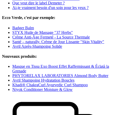
Que veut dire le label Demeter ?
Ai-je vraiment besoin d'un soin pour les yeux ?
Ecco Verde, c'est par exemple:
Badger Balm
STYX Huile de Massage "37 Herbs"
Crème Anti-Âge Fermeté - La Source Thermale
Santé – naturally. Crème de Jour Lissante "Skin Vitality"
Avril Après-Shampoing Solide
Nouveaux produits:
Masque en Tissu Exo Boost Effet Raffermissant & Éclatà la
Grenade
PHYTORELAX LABORATORIES Almond Body Butter
Avril Shampoing Hydratation Boucles
Khadi® ChakraCurl Ayurvedic Curl Shampoo
Niyok Conditioner Moisture & Glow