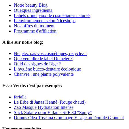
Notre beauty Blog
Quelques ingrédients
Labels principaux de cosmétiques naturels
L'environnement selon Niceshops
Nos offres du moment
Programme d'affiliation
À lire sur notre blog:
Ne jetez pas vos cosmétiques, recyclez !
Que veut dire le label Demeter ?
Quid des signes de l'âge ?
L'hygiène bucco-dentaire écologique
Chanvre : une plante polyvalente
Ecco Verde, c'est par exemple:
farfalla
Le Erbe di Janas Henné (Rouge chaud)
Zao Masque Hydratation Intense
Stick Solaire pour Enfants SPF 30 "Sunly"
Domus Olea Toscana Gommage Visage au Double Granulat
Nouveaux produits: