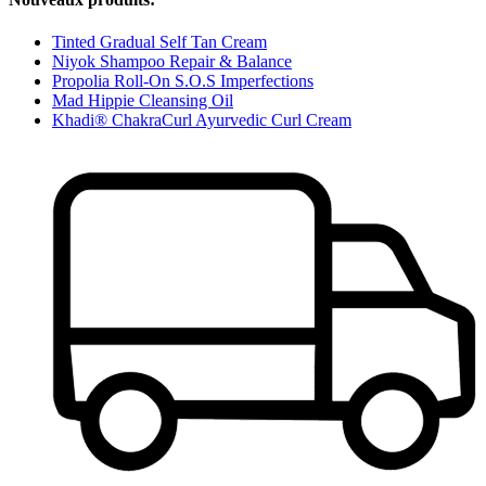
Tinted Gradual Self Tan Cream
Niyok Shampoo Repair & Balance
Propolia Roll-On S.O.S Imperfections
Mad Hippie Cleansing Oil
Khadi® ChakraCurl Ayurvedic Curl Cream