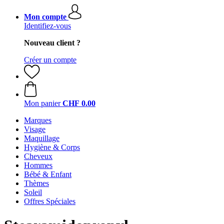
Mon compte
Identifiez-vous
Nouveau client ?
Créer un compte
Mon panier
CHF 0.00
Marques
Visage
Maquillage
Hygiène & Corps
Cheveux
Hommes
Bébé & Enfant
Thèmes
Soleil
Offres Spéciales