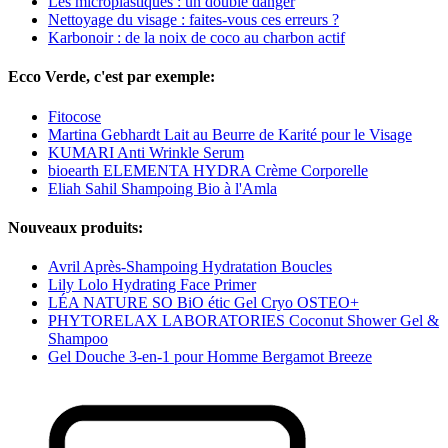
Les microplastiques : un double danger
Nettoyage du visage : faites-vous ces erreurs ?
Karbonoir : de la noix de coco au charbon actif
Ecco Verde, c'est par exemple:
Fitocose
Martina Gebhardt Lait au Beurre de Karité pour le Visage
KUMARI Anti Wrinkle Serum
bioearth ELEMENTA HYDRA Crème Corporelle
Eliah Sahil Shampoing Bio à l'Amla
Nouveaux produits:
Avril Après-Shampoing Hydratation Boucles
Lily Lolo Hydrating Face Primer
LÉA NATURE SO BiO étic Gel Cryo OSTEO+
PHYTORELAX LABORATORIES Coconut Shower Gel &
Shampoo
Gel Douche 3-en-1 pour Homme Bergamot Breeze