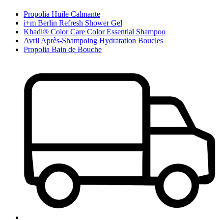
Propolia Huile Calmante
i+m Berlin Refresh Shower Gel
Khadi® Color Care Color Essential Shampoo
Avril Après-Shampoing Hydratation Boucles
Propolia Bain de Bouche