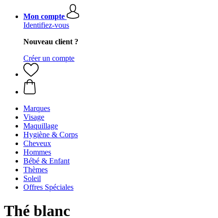
Mon compte
Identifiez-vous
Nouveau client ?
Créer un compte
Marques
Visage
Maquillage
Hygiène & Corps
Cheveux
Hommes
Bébé & Enfant
Thèmes
Soleil
Offres Spéciales
Thé blanc