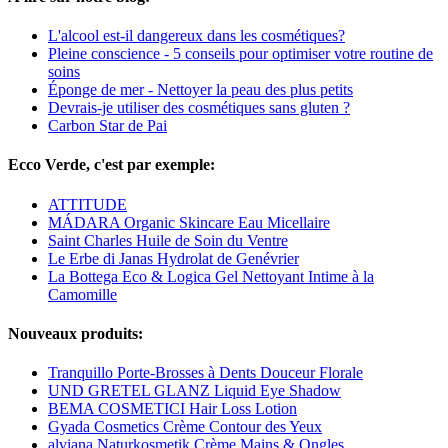
L'alcool est-il dangereux dans les cosmétiques?
Pleine conscience - 5 conseils pour optimiser votre routine de
soins
Éponge de mer - Nettoyer la peau des plus petits
Devrais-je utiliser des cosmétiques sans gluten ?
Carbon Star de Pai
Ecco Verde, c'est par exemple:
ATTITUDE
MÁDARA Organic Skincare Eau Micellaire
Saint Charles Huile de Soin du Ventre
Le Erbe di Janas Hydrolat de Genévrier
La Bottega Eco & Logica Gel Nettoyant Intime à la
Camomille
Nouveaux produits:
Tranquillo Porte-Brosses à Dents Douceur Florale
UND GRETEL GLANZ Liquid Eye Shadow
BEMA COSMETICI Hair Loss Lotion
Gyada Cosmetics Crème Contour des Yeux
alviana Naturkosmetik Crème Mains & Ongles