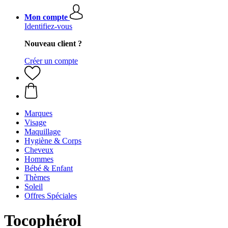
Mon compte
Identifiez-vous
Nouveau client ?
Créer un compte
Marques
Visage
Maquillage
Hygiène & Corps
Cheveux
Hommes
Bébé & Enfant
Thèmes
Soleil
Offres Spéciales
Tocophérol