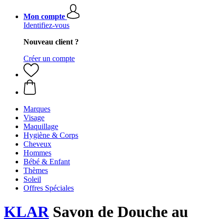
Mon compte
Identifiez-vous
Nouveau client ?
Créer un compte
Marques
Visage
Maquillage
Hygiène & Corps
Cheveux
Hommes
Bébé & Enfant
Thèmes
Soleil
Offres Spéciales
KLAR
Savon de Douche au