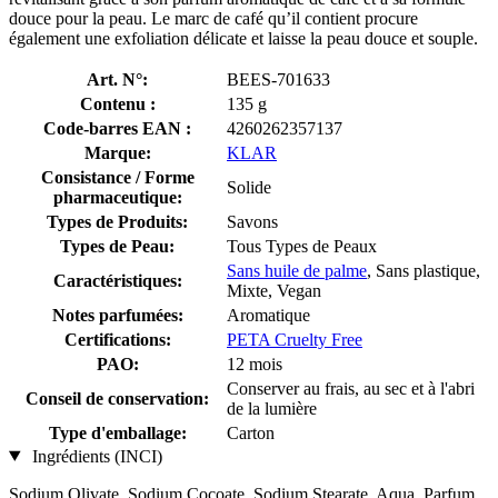
douce pour la peau. Le marc de café qu’il contient procure
également une exfoliation délicate et laisse la peau douce et souple.
Art. N°:
BEES-701633
Contenu :
135 g
Code-barres EAN :
4260262357137
Marque:
KLAR
Consistance / Forme
Solide
pharmaceutique:
Types de Produits:
Savons
Types de Peau:
Tous Types de Peaux
Sans huile de palme
, Sans plastique,
Caractéristiques:
Mixte, Vegan
Notes parfumées:
Aromatique
Certifications:
PETA Cruelty Free
PAO:
12 mois
Conserver au frais, au sec et à l'abri
Conseil de conservation:
de la lumière
Type d'emballage:
Carton
Ingrédients (INCI)
Sodium Olivate, Sodium Cocoate, Sodium Stearate, Aqua, Parfum,