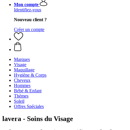
Mon compte
Identifiez-vous
Nouveau client ?
Créer un compte
Marques
Visage
Maquillage
Hygiène & Corps
Cheveux
Hommes
Bébé & Enfant
Thèmes
Soleil
Offres Spéciales
lavera - Soins du Visage