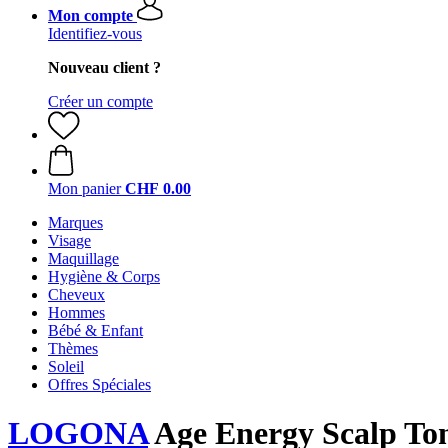
Mon compte
Identifiez-vous
Nouveau client ?
Créer un compte
Mon panier
CHF 0.00
Marques
Visage
Maquillage
Hygiène & Corps
Cheveux
Hommes
Bébé & Enfant
Thèmes
Soleil
Offres Spéciales
LOGONA
Age Energy Scalp Ton