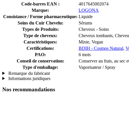
Code-barres EAN :
4017645002074
Marque:
LOGONA
Consistance / Forme pharmaceutique:
Liquide
Soins du Cuir Chevelu:
Sérums
Types de Produits:
Cheveux - Soins
Type de cheveux:
Cheveux tombants, Cheve
Caractéristiques:
Mixte, Vegan
Certifications:
BDIH - Cosmos Natural
,
V
PAO:
6 mois
Conseil de conservation:
Conserver au frais, au sec et
Type d'emballage:
Vaporisateur / Spray
Remarque du fabricant
Informations juridiques
Nos recommandations