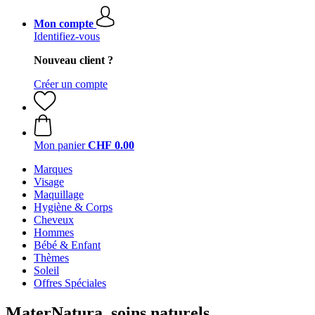
Mon compte
Identifiez-vous
Nouveau client ?
Créer un compte
Mon panier
CHF 0.00
Marques
Visage
Maquillage
Hygiène & Corps
Cheveux
Hommes
Bébé & Enfant
Thèmes
Soleil
Offres Spéciales
MaterNatura, soins naturels