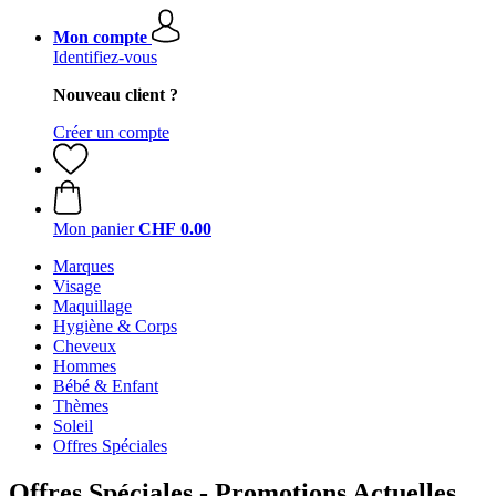
Mon compte
Identifiez-vous
Nouveau client ?
Créer un compte
Mon panier
CHF 0.00
Marques
Visage
Maquillage
Hygiène & Corps
Cheveux
Hommes
Bébé & Enfant
Thèmes
Soleil
Offres Spéciales
Offres Spéciales - Promotions Actuelles