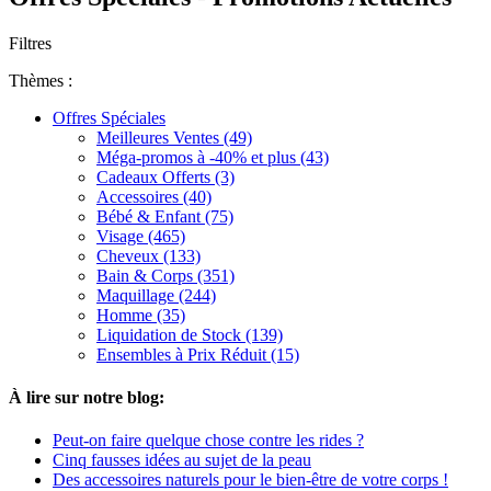
Filtres
Thèmes :
Offres Spéciales
Meilleures Ventes (49)
Méga-promos à -40% et plus (43)
Cadeaux Offerts (3)
Accessoires (40)
Bébé & Enfant (75)
Visage (465)
Cheveux (133)
Bain & Corps (351)
Maquillage (244)
Homme (35)
Liquidation de Stock (139)
Ensembles à Prix Réduit (15)
À lire sur notre blog:
Peut-on faire quelque chose contre les rides ?
Cinq fausses idées au sujet de la peau
Des accessoires naturels pour le bien-être de votre corps !