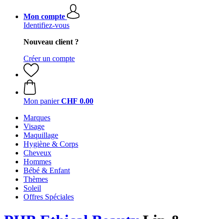
Mon compte
Identifiez-vous
Nouveau client ?
Créer un compte
Mon panier
CHF 0.00
Marques
Visage
Maquillage
Hygiène & Corps
Cheveux
Hommes
Bébé & Enfant
Thèmes
Soleil
Offres Spéciales