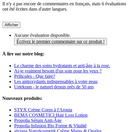
Il n'y a pas encore de commentaires en français, mais 6 évaluations
ont été écrites dans d'autre langues.
Afficher
Aucune évaluation disponible.
Écrivez le premier commentaire sur ce produit !
À lire sur notre blog:
Le charme des soins hydratants et anti-âge à la rose.
Ai-je vraiment besoin d'un soin pour les yeux ?
Pellicules - Que faire?
Les antioxydants indispensables à votre peau
Urtekram - le naturel depuis près de 50 ans
Nouveaux produits:
STYX Crème Corps à l'Aronia
BEMA COSMETICI Hair Loss Lotion
Propolia Sérum Anti-Âge
Propolia Infusion Bio Forme & Vitalité
alviana Naturkosmetik Crème Mains & Ongles