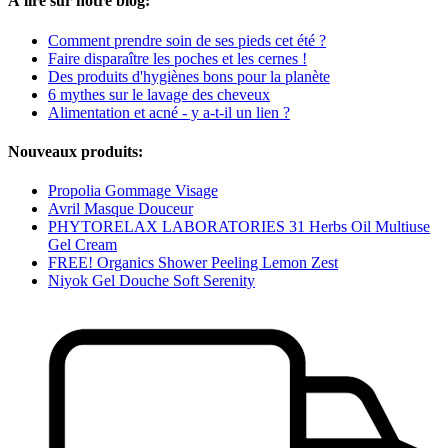
À lire sur notre blog:
Comment prendre soin de ses pieds cet été ?
Faire disparaître les poches et les cernes !
Des produits d'hygiènes bons pour la planète
6 mythes sur le lavage des cheveux
Alimentation et acné - y a-t-il un lien ?
Nouveaux produits:
Propolia Gommage Visage
Avril Masque Douceur
PHYTORELAX LABORATORIES 31 Herbs Oil Multiuse
Gel Cream
FREE! Organics Shower Peeling Lemon Zest
Niyok Gel Douche Soft Serenity