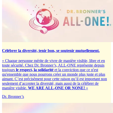
Célébrer la diversité, tenir bon, se soutenir mutuellement.
« Chaque personne mérite de vivre de manière visible, libre et en
toute sécurité. Chez Dr. Bronner’s, ALL-ONE représente depuis
toujours
le respect, la solidarité
et la conviction que ce n'est
qu'ensemble que nous pourrons créer un monde plus juste et plus
aimant. C’est précisément pour cette raison qu’il est important non
seulement d’accepter la diversité, mais aussi de la célébrer de
manière visible.
WE ARE ALL-ONE OR NONE!
»
Dr. Bronner’s