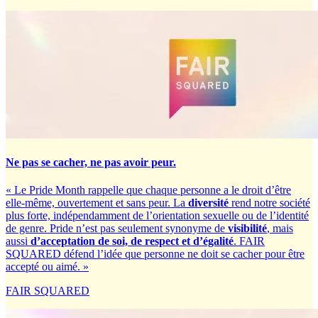
Ne pas se cacher, ne pas avoir peur.
« Le Pride Month rappelle que chaque personne a le droit d’être
elle-même, ouvertement et sans peur. La
diversité
rend notre société
plus forte, indépendamment de l’orientation sexuelle ou de l’identité
de genre. Pride n’est pas seulement synonyme de
visibilité
, mais
aussi
d’acceptation de soi, de respect et d’égalité
. FAIR
SQUARED défend l’idée que personne ne doit se cacher pour être
accepté ou aimé. »
FAIR SQUARED