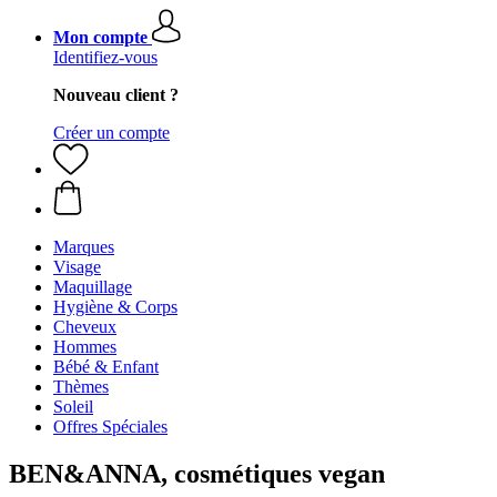
Mon compte
Identifiez-vous
Nouveau client ?
Créer un compte
Marques
Visage
Maquillage
Hygiène & Corps
Cheveux
Hommes
Bébé & Enfant
Thèmes
Soleil
Offres Spéciales
BEN&ANNA, cosmétiques vegan