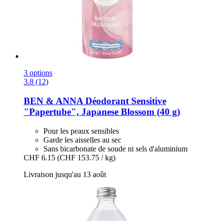
3 options
3.8 (12)
BEN & ANNA
Déodorant Sensitive
"Papertube", Japanese Blossom (40 g)
Pour les peaux sensibles
Garde les aisselles au sec
Sans bicarbonate de soude ni sels d'aluminium
CHF 6.15
(CHF 153.75 / kg)
Livraison jusqu'au 13 août