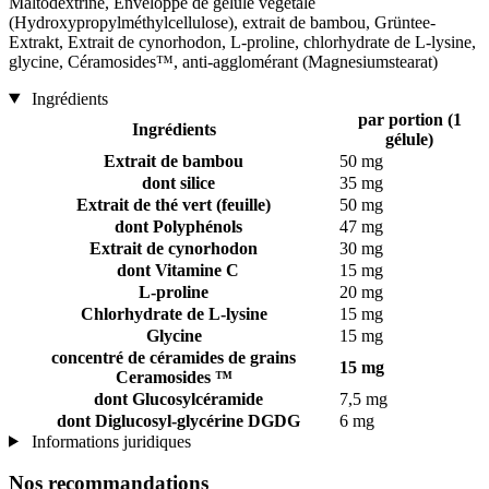
Maltodextrine, Enveloppe de gélule végétale
(Hydroxypropylméthylcellulose), extrait de bambou, Grüntee-
Extrakt, Extrait de cynorhodon, L-proline, chlorhydrate de L-lysine,
glycine, Céramosides™, anti-agglomérant (Magnesiumstearat)
Ingrédients
par portion (1
Ingrédients
gélule)
Extrait de bambou
50 mg
dont silice
35 mg
Extrait de thé vert (feuille)
50 mg
dont Polyphénols
47 mg
Extrait de cynorhodon
30 mg
dont Vitamine C
15 mg
L-proline
20 mg
Chlorhydrate de L-lysine
15 mg
Glycine
15 mg
concentré de céramides de grains
15 mg
Ceramosides ™
dont Glucosylcéramide
7,5 mg
dont Diglucosyl-glycérine DGDG
6 mg
Informations juridiques
Nos recommandations