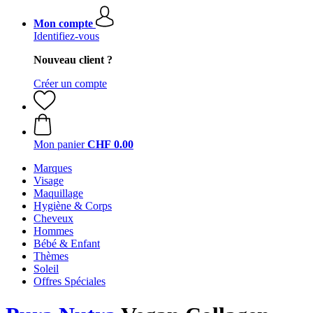
Mon compte
Identifiez-vous
Nouveau client ?
Créer un compte
Mon panier
CHF 0.00
Marques
Visage
Maquillage
Hygiène & Corps
Cheveux
Hommes
Bébé & Enfant
Thèmes
Soleil
Offres Spéciales