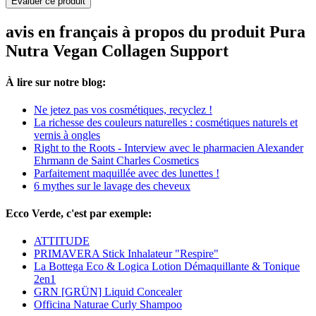
Evaluer ce produit
avis en français à propos du produit Pura
Nutra Vegan Collagen Support
À lire sur notre blog:
Ne jetez pas vos cosmétiques, recyclez !
La richesse des couleurs naturelles : cosmétiques naturels et
vernis à ongles
Right to the Roots - Interview avec le pharmacien Alexander
Ehrmann de Saint Charles Cosmetics
Parfaitement maquillée avec des lunettes !
6 mythes sur le lavage des cheveux
Ecco Verde, c'est par exemple:
ATTITUDE
PRIMAVERA Stick Inhalateur "Respire"
La Bottega Eco & Logica Lotion Démaquillante & Tonique
2en1
GRN [GRÜN] Liquid Concealer
Officina Naturae Curly Shampoo