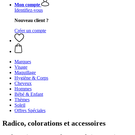
Mon compte
Identifiez-vous
Nouveau client ?
Créer un compte
Marques
Visage
Maquillage
Hygiène & Corps
Cheveux
Hommes
Bébé & Enfant
Thèmes
Soleil
Offres Spéciales
Radico, colorations et accessoires