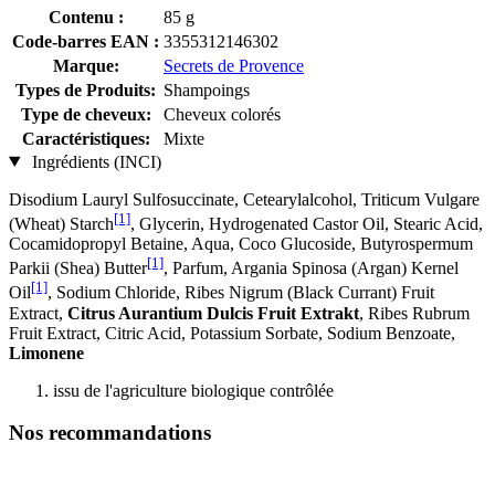
Contenu :
85 g
Code-barres EAN :
3355312146302
Marque:
Secrets de Provence
Types de Produits:
Shampoings
Type de cheveux:
Cheveux colorés
Caractéristiques:
Mixte
Ingrédients (INCI)
Disodium Lauryl Sulfosuccinate, Cetearylalcohol, Triticum Vulgare
[1]
(Wheat) Starch
, Glycerin, Hydrogenated Castor Oil, Stearic Acid,
Cocamidopropyl Betaine, Aqua, Coco Glucoside, Butyrospermum
[1]
Parkii (Shea) Butter
, Parfum, Argania Spinosa (Argan) Kernel
[1]
Oil
, Sodium Chloride, Ribes Nigrum (Black Currant) Fruit
Extract,
Citrus Aurantium Dulcis Fruit Extrakt
, Ribes Rubrum
Fruit Extract, Citric Acid, Potassium Sorbate, Sodium Benzoate,
Limonene
issu de l'agriculture biologique contrôlée
Nos recommandations