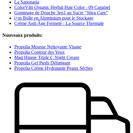
La Saponaria
ColorVãti Organic Herbal Hair Color - 09 Caramel
Gommage de Douche 3en1 au Sucre "Shea Care"
i+m Boîte en Aluminium pour le Stockage
Crème Anti-Âge Fermeté - La Source Thermale
Nouveaux produits:
Propolia Mousse Nettoyante Visage
Propolia Contour des Yeux
Mad Hippie Triple C Night Cream
Propolia Gel Pieds Défatigant
Propolia Crème Hydratante Peaux Sèches