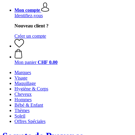
Mon compte
Identifiez-vous
Nouveau client ?
Créer un compte
Mon panier
CHF 0.00
Marques
Visage
Maquillage
Hygiène & Corps
Cheveux
Hommes
Bébé & Enfant
Thèmes
Soleil
Offres Spéciales