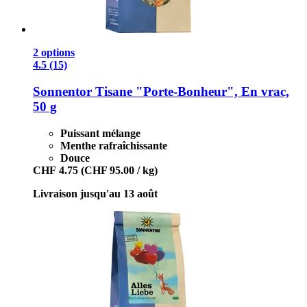
2 options
4.5 (15)
Sonnentor
Tisane "Porte-​Bonheur", En vrac,
50 g
Puissant mélange
Menthe rafraîchissante
Douce
CHF 4.75
(CHF 95.00 / kg)
Livraison jusqu'au 13 août