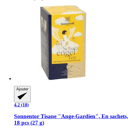
Ajouter
4.2 (18)
Sonnentor
Tisane "Ange-​Gardien", En sachets,
18 pcs (27 g)