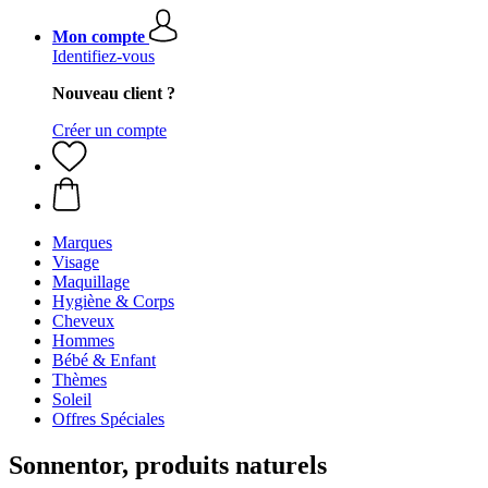
Mon compte
Identifiez-vous
Nouveau client ?
Créer un compte
Marques
Visage
Maquillage
Hygiène & Corps
Cheveux
Hommes
Bébé & Enfant
Thèmes
Soleil
Offres Spéciales
Sonnentor, produits naturels