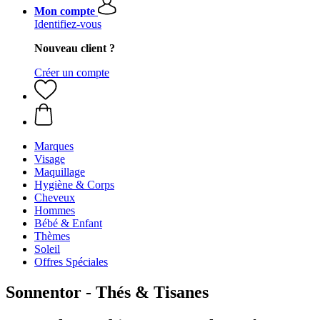
Mon compte
Identifiez-vous
Nouveau client ?
Créer un compte
Marques
Visage
Maquillage
Hygiène & Corps
Cheveux
Hommes
Bébé & Enfant
Thèmes
Soleil
Offres Spéciales
Sonnentor - Thés & Tisanes