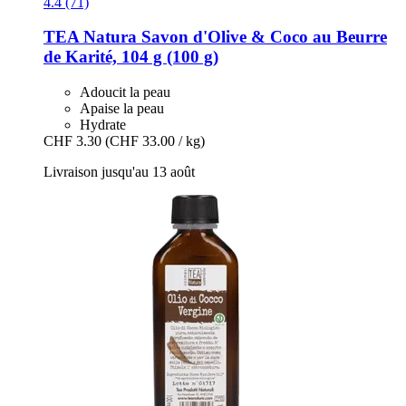
4.4 (71)
TEA Natura
Savon d'Olive & Coco au Beurre
de Karité, 104 g (100 g)
Adoucit la peau
Apaise la peau
Hydrate
CHF 3.30
(CHF 33.00 / kg)
Livraison jusqu'au 13 août