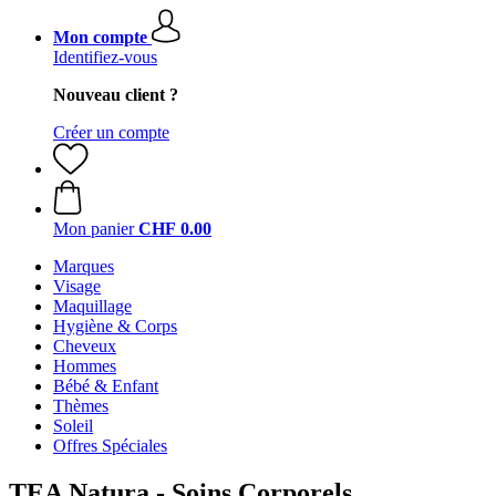
Mon compte
Identifiez-vous
Nouveau client ?
Créer un compte
Mon panier
CHF 0.00
Marques
Visage
Maquillage
Hygiène & Corps
Cheveux
Hommes
Bébé & Enfant
Thèmes
Soleil
Offres Spéciales
TEA Natura - Soins Corporels