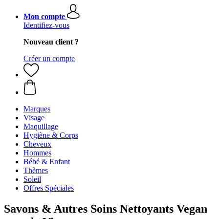
Mon compte
Identifiez-vous
Nouveau client ?
Créer un compte
Marques
Visage
Maquillage
Hygiène & Corps
Cheveux
Hommes
Bébé & Enfant
Thèmes
Soleil
Offres Spéciales
Savons & Autres Soins Nettoyants Vegan