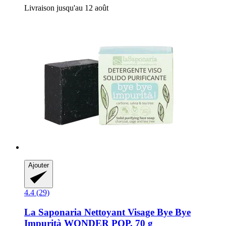
Livraison jusqu'au 12 août
Ajouter
4.4 (29)
La Saponaria
Nettoyant Visage Bye Bye
Impurità WONDER POP, 70 g