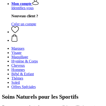
Mon compte
Identifiez-vous
Nouveau client ?
Créer un compte
Marques
Visage
Maquillage
Hygiène & Corps
Cheveux
Hommes
Bébé & Enfant
Thèmes
Soleil
Offres Spéciales
Soins Naturels pour les Sportifs