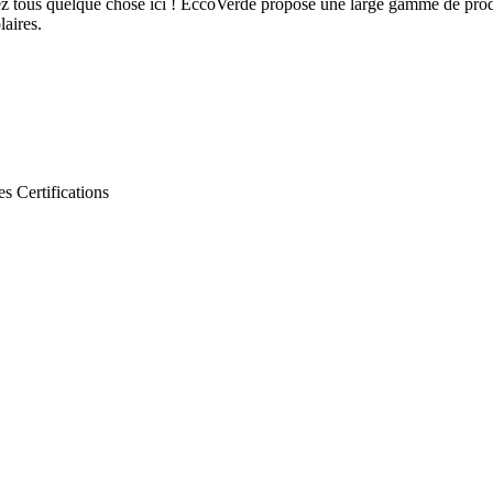
z tous quelque chose ici ! EccoVerde propose une large gamme de produi
laires.
es
Certifications