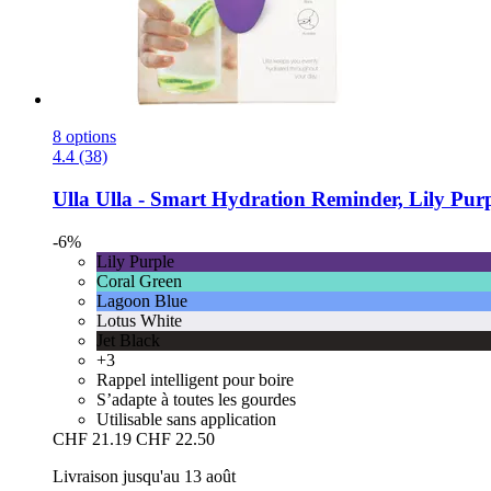
8 options
4.4 (38)
Ulla
Ulla -​ Smart Hydration Reminder, Lily Pur
-6%
Lily Purple
Coral Green
Lagoon Blue
Lotus White
Jet Black
+3
Rappel intelligent pour boire
S’adapte à toutes les gourdes
Utilisable sans application
CHF 21.19
CHF 22.50
Livraison jusqu'au 13 août