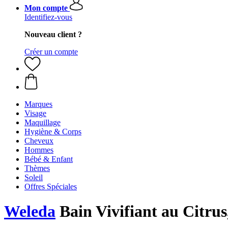
Mon compte
Identifiez-vous
Nouveau client ?
Créer un compte
Marques
Visage
Maquillage
Hygiène & Corps
Cheveux
Hommes
Bébé & Enfant
Thèmes
Soleil
Offres Spéciales
Weleda
Bain Vivifiant au Citrus