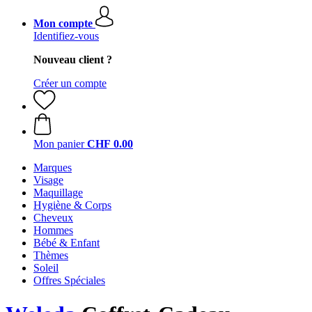
Mon compte
Identifiez-vous
Nouveau client ?
Créer un compte
Mon panier
CHF 0.00
Marques
Visage
Maquillage
Hygiène & Corps
Cheveux
Hommes
Bébé & Enfant
Thèmes
Soleil
Offres Spéciales