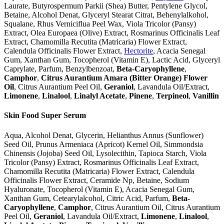
Laurate, Butyrospermum Parkii (Shea) Butter, Pentylene Glycol,
Betaine, Alcohol Denat, Glyceryl Stearat Citrat, Behenylalkohol,
Squalane, Rhus Verniciflua Peel Wax, Viola Tricolor (Pansy)
Extract, Olea Europaea (Olive) Extract, Rosmarinus Officinalis Leaf
Extract, Chamomilla Recutita (Matricaria) Flower Extract,
Calendula Officinalis Flower Extract,
Hectorite
, Acacia Senegal
Gum, Xanthan Gum, Tocopherol (Vitamin E), Lactic Acid, Glyceryl
Caprylate, Parfum, Benzylbenzoat,
Beta-Caryophyllene
,
Camphor
,
Citrus Aurantium Amara (Bitter Orange) Flower
Oil
, Citrus Aurantium Peel Oil,
Geraniol
, Lavandula Oil/Extract,
Limonene
,
Linalool
,
Linalyl Acetate
,
Pinene
,
Terpineol
,
Vanillin
Skin Food Super Serum
Aqua, Alcohol Denat, Glycerin, Helianthus Annus (Sunflower)
Seed Oil, Prunus Armeniaca (Apricot) Kernel Oil, Simmondsia
Chinensis (Jojoba) Seed Oil, Lysolecithin, Tapioca Starch, Viola
Tricolor (Pansy) Extract, Rosmarinus Officinalis Leaf Extract,
Chamomilla Recutita (Matricaria) Flower Extract, Calendula
Officinalis Flower Extract, Ceramide Np, Betaine, Sodium
Hyaluronate, Tocopherol (Vitamin E), Acacia Senegal Gum,
Xanthan Gum, Cetearylalcohol, Citric Acid, Parfum,
Beta-
Caryophyllene
,
Camphor
, Citrus Aurantium Oil, Citrus Aurantium
Peel Oil,
Geraniol
, Lavandula Oil/Extract,
Limonene
,
Linalool
,