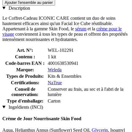
Ajouter l'ensemble au panier
Description
Le Coffret-Cadeau ICONIC CARE contient un duo de soins
hautement efficaces ainsi qu'un Facial Ice Cube réutilisable.
Appartenant à la gamme Skin Food, le
sérum
et la
crème pour le
visage
conviennent à tous les types de peau et offrent des propriétés
intensément nourrissantes et hydratantes.
Art. N°:
WEL-102291
Contenu :
1 kit
Code-barres EAN :
4001638530941
Marque:
Weleda
Types de Produits:
Kits & Ensembles
Certifications:
NaTrue
Conseil de
Conserver au frais, au sec et à l'abri de la
conservation:
lumière
Type d'emballage:
Carton
Ingrédients (INCI)
Crème de Jour Nourrissante Skin Food
Aqua, Helianthus Annus (Sunflower) Seed Oil,
Glycerin
, Isoamyl