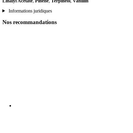
Linalyl Acetate
,
Pinene
,
Terpineol
,
Vanillin
Informations juridiques
Nos recommandations