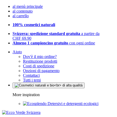
al menù principale
al contenuto
al carrello
100% cosmetici naturali
Svizzera: spedizione standard gratuita
a partire da
CHF 69.90
Almeno 1 campioncino gratuito
con ogni ordine
Aiuto
Dov'è il mio ordine?
Restituzione prodotti
Costi di spedizione
Opzioni di pagamento
Contattaci
Tutti i temi
More inspiration
Detersivi e detergenti ecologici