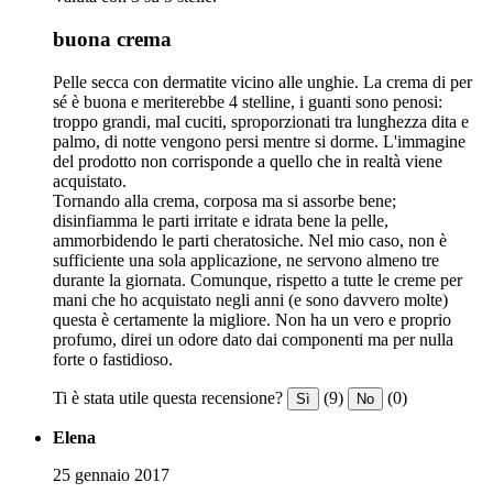
buona crema
Pelle secca con dermatite vicino alle unghie. La crema di per
sé è buona e meriterebbe 4 stelline, i guanti sono penosi:
troppo grandi, mal cuciti, sproporzionati tra lunghezza dita e
palmo, di notte vengono persi mentre si dorme. L'immagine
del prodotto non corrisponde a quello che in realtà viene
acquistato.
Tornando alla crema, corposa ma si assorbe bene;
disinfiamma le parti irritate e idrata bene la pelle,
ammorbidendo le parti cheratosiche. Nel mio caso, non è
sufficiente una sola applicazione, ne servono almeno tre
durante la giornata. Comunque, rispetto a tutte le creme per
mani che ho acquistato negli anni (e sono davvero molte)
questa è certamente la migliore. Non ha un vero e proprio
profumo, direi un odore dato dai componenti ma per nulla
forte o fastidioso.
Ti è stata utile questa recensione?
(9)
(0)
Sì
No
Elena
25 gennaio 2017