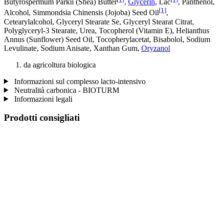
Butyrospermum Parkii (Shea) Butter
,
Glycerin
, Lac
, Panthenol,
[1]
Alcohol, Simmondsia Chinensis (Jojoba) Seed Oil
,
Cetearylalcohol, Glyceryl Stearate Se, Glyceryl Stearat Citrat,
Polyglyceryl-3 Stearate, Urea, Tocopherol (Vitamin E), Helianthus
Annus (Sunflower) Seed Oil, Tocopherylacetat, Bisabolol, Sodium
Levulinate, Sodium Anisate, Xanthan Gum,
Oryzanol
da agricoltura biologica
Informazioni sul complesso lacto-intensivo
Neutralità carbonica - BIOTURM
Informazioni legali
Prodotti consigliati