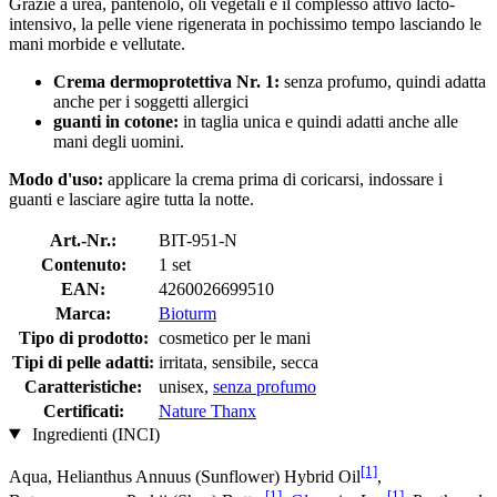
Grazie a urea, pantenolo, oli vegetali e il complesso attivo lacto-
intensivo, la pelle viene rigenerata in pochissimo tempo lasciando le
mani morbide e vellutate.
Crema dermoprotettiva Nr. 1:
senza profumo, quindi adatta
anche per i soggetti allergici
guanti in cotone:
in taglia unica e quindi adatti anche alle
mani degli uomini.
Modo d'uso:
applicare la crema prima di coricarsi, indossare i
guanti e lasciare agire tutta la notte.
Art.-Nr.:
BIT-951-N
Contenuto:
1 set
EAN:
4260026699510
Marca:
Bioturm
Tipo di prodotto:
cosmetico per le mani
Tipi di pelle adatti:
irritata, sensibile, secca
Caratteristiche:
unisex,
senza profumo
Certificati:
Nature Thanx
Ingredienti (INCI)
[1]
Aqua, Helianthus Annuus (Sunflower) Hybrid Oil
,
[1]
[1]