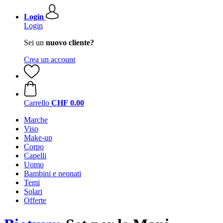
Login
Login
Sei un
nuovo cliente?
Crea un account
Carrello
CHF 0.00
Marche
Viso
Make-up
Corpo
Capelli
Uomo
Bambini e neonati
Temi
Solari
Offerte