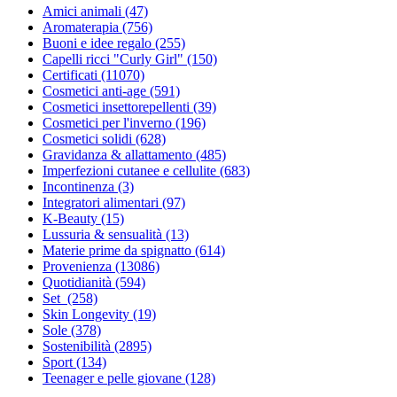
Amici animali
(47)
Aromaterapia
(756)
Buoni e idee regalo
(255)
Capelli ricci "Curly Girl"
(150)
Certificati
(11070)
Cosmetici anti-age
(591)
Cosmetici insettorepellenti
(39)
Cosmetici per l'inverno
(196)
Cosmetici solidi
(628)
Gravidanza & allattamento
(485)
Imperfezioni cutanee e cellulite
(683)
Incontinenza
(3)
Integratori alimentari
(97)
K-Beauty
(15)
Lussuria & sensualità
(13)
Materie prime da spignatto
(614)
Provenienza
(13086)
Quotidianità
(594)
Set
(258)
Skin Longevity
(19)
Sole
(378)
Sostenibilità
(2895)
Sport
(134)
Teenager e pelle giovane
(128)