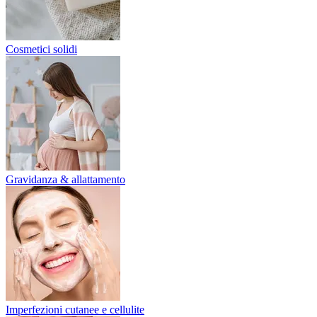
Cosmetici solidi
Gravidanza & allattamento
Imperfezioni cutanee e cellulite