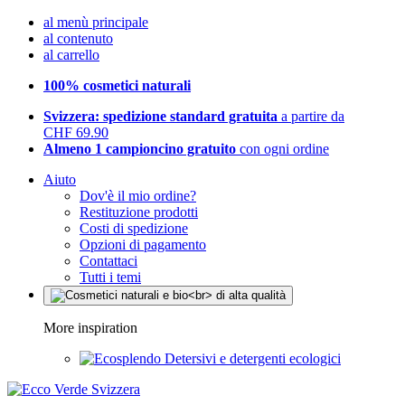
al menù principale
al contenuto
al carrello
100% cosmetici naturali
Svizzera: spedizione standard gratuita
a partire da
CHF 69.90
Almeno 1 campioncino gratuito
con ogni ordine
Aiuto
Dov'è il mio ordine?
Restituzione prodotti
Costi di spedizione
Opzioni di pagamento
Contattaci
Tutti i temi
More inspiration
Detersivi e detergenti ecologici