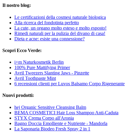
Il nostro blog:
Le certificazioni della cosmesi naturale biologica
Alla ricerca del fondotinta perfetto
La cute, un organo molto esteso e molto esposto!
Rimedi naturali per la pulizia del divano di casa!
Dieta e acne: esiste una connessione?
Scopri Ecco Verde:
i+m Naturkosmetik Berlin
100% Pure Mattifying Primer
Avril Tweezers Slanting Jaws - Pinzette
Avril Toothpaste Mint
6 recensioni clienti per Luvos Balsamo Corpo Rigenerante
Nuovi prodotti:
hej Organic Sensitive Cleansing Balm
BEMA COSMETICI Hair Loss Shampoo Anti-Caduta
STYX Crema Corpo all'Aronia
Bagno Doccia Emolliente e Nutriente - Mandorla
La Saponaria Biodeo Fresh Spray 2 in 1