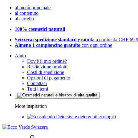
al menù principale
al contenuto
al carrello
100% cosmetici naturali
Svizzera: spedizione standard gratuita
a partire da CHF 69.
Almeno 1 campioncino gratuito
con ogni ordine
Aiuto
Dov'è il mio ordine?
Restituzione prodotti
Costi di spedizione
Opzioni di pagamento
Contattaci
Tutti i temi
More inspiration
Detersivi e detergenti ecologici