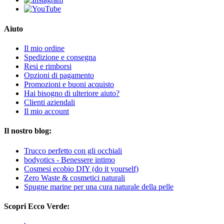
Aiuto
Il mio ordine
Spedizione e consegna
Resi e rimborsi
Opzioni di pagamento
Promozioni e buoni acquisto
Hai bisogno di ulteriore aiuto?
Clienti aziendali
Il mio account
Il nostro blog:
Trucco perfetto con gli occhiali
bodyotics - Benessere intimo
Cosmesi ecobio DIY (do it yourself)
Zero Waste & cosmetici naturali
Spugne marine per una cura naturale della pelle
Scopri Ecco Verde: