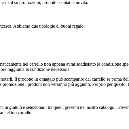
 e-mail su promozioni, prodotti scontati e novità.
ricerca. Abbiamo due tipologie di buoni regalo:
maticamente nel carrello non appena avrai soddisfatto la condizione spe
ora raggiunta la condizione necessaria.
 prenotarli. Il prodotto in omaggio può scomparire dal carrello se prima d
 promozione i prodotti non verranno più aggiunti. Proprio per questo, ti
cini gratuiti e selezionarli tra quelli presenti nel nostro catalogo. Tro
i nel tuo carrello.