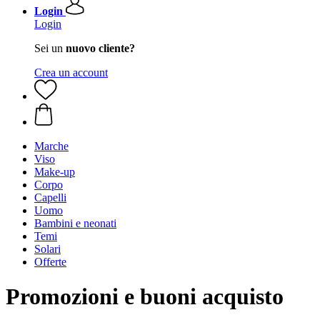
Login
Login
Sei un
nuovo cliente?
Crea un account
Marche
Viso
Make-up
Corpo
Capelli
Uomo
Bambini e neonati
Temi
Solari
Offerte
Promozioni e buoni acquisto