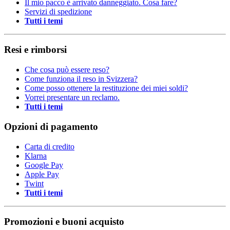
Il mio pacco è arrivato danneggiato. Cosa fare?
Servizi di spedizione
Tutti i temi
Resi e rimborsi
Che cosa può essere reso?
Come funziona il reso in Svizzera?
Come posso ottenere la restituzione dei miei soldi?
Vorrei presentare un reclamo.
Tutti i temi
Opzioni di pagamento
Carta di credito
Klarna
Google Pay
Apple Pay
Twint
Tutti i temi
Promozioni e buoni acquisto