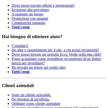
Dove posso trovare offerte e promozioni?
Iscrizione alla newsletter
Acquistare un buono
Promozioni con omaggi
Campioncini omaggio
Tutti i temi
Hai bisogno di ulteriore aiuto?
Contattaci!
Ho idee e suggerimenti per il sito, a chi posso rivolgermi?
Dove posso trovare un negozio Ecco Verde nella mia città?
Posso acquistare come rivenditore ed usufruire di un listino
prezzi per rivenditori?
Ho trovato un errore sul vostro sito!
Tutti i temi
Clienti aziendali
Sono un cliente aziendale.
Ho bisogno di un'offerta.
Ordinare come cliente aziendale
In quanto rivenditore posso avere prezzi più vantaggiosi?