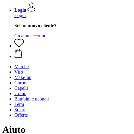
Login
Login
Sei un
nuovo cliente?
Crea un account
Marche
Viso
Make-up
Corpo
Capelli
Uomo
Bambini e neonati
Temi
Solari
Offerte
Aiuto