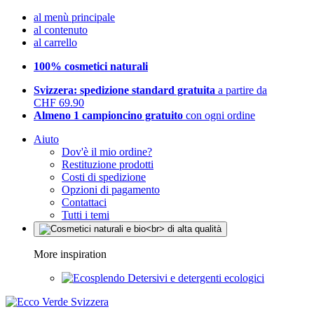
al menù principale
al contenuto
al carrello
100% cosmetici naturali
Svizzera: spedizione standard gratuita
a partire da
CHF 69.90
Almeno 1 campioncino gratuito
con ogni ordine
Aiuto
Dov'è il mio ordine?
Restituzione prodotti
Costi di spedizione
Opzioni di pagamento
Contattaci
Tutti i temi
More inspiration
Detersivi e detergenti ecologici